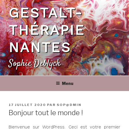
Aller
GESTALT-
au
contenu
principal
THÉRAPIE
NANTES
Sophie Deblyck
Menu
PUBLIÉ
17 JUILLET 2020
PAR
SOP@DMIN
LE
Bonjour tout le monde !
Bienvenue sur WordPress. Ceci est votre premier