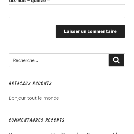
dix-huit − quinze =
Recherche
Reche
pour
:
ARTICLES RÉCENTS
Bonjour tout le monde !
COMMENTAIRES RÉCENTS