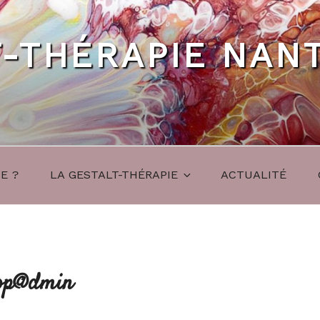
T-THÉRAPIE NAN
E ?
LA GESTALT-THÉRAPIE
ACTUALITÉ
op@dmin