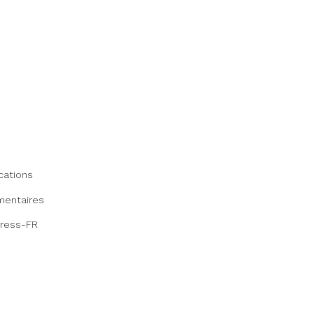
cations
mentaires
Press-FR