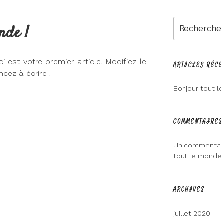
Recherche
nde !
pour
:
 est votre premier article. Modifiez-le
ARTICLES RÉC
cez à écrire !
Bonjour tout l
COMMENTAIRES
Un commentat
tout le monde
ARCHIVES
juillet 2020